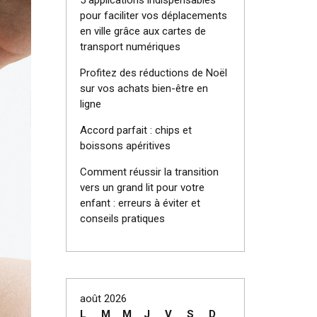
5 applications indispensables
pour faciliter vos déplacements
en ville grâce aux cartes de
transport numériques
Profitez des réductions de Noël
sur vos achats bien-être en
ligne
Accord parfait : chips et
boissons apéritives
Comment réussir la transition
vers un grand lit pour votre
enfant : erreurs à éviter et
conseils pratiques
août 2026
L
M
M
J
V
S
D