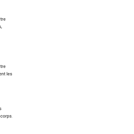
tre
s,
ntre
ent les
s
 corps.