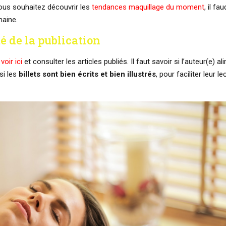
ous souhaitez découvrir les
tendances maquillage du moment
, il fa
maine.
té de la publication
e
voir ici
et consulter les articles publiés. Il faut savoir si l’auteur(e) a
si les
billets sont bien écrits et bien illustrés
, pour faciliter leur le