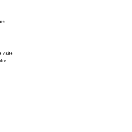
ure
 visite
otre