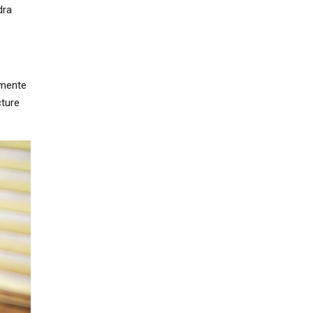
udra
limente
cture