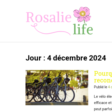
Skip
to
content
Jour :
4 décembre 2024
Pourq
recon
Publié le
4 
Le vélo él
efficace e
peut parfo