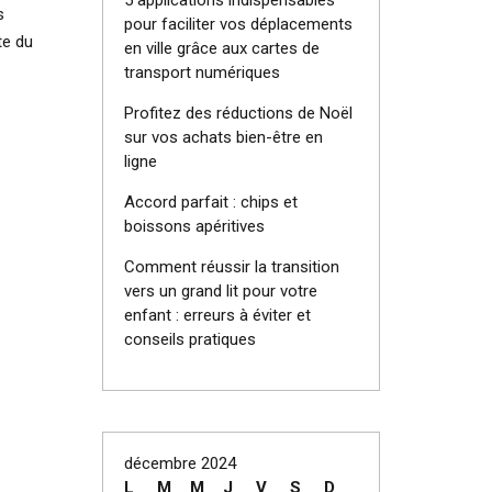
5 applications indispensables
s
pour faciliter vos déplacements
te du
en ville grâce aux cartes de
transport numériques
Profitez des réductions de Noël
sur vos achats bien-être en
ligne
Accord parfait : chips et
boissons apéritives
Comment réussir la transition
vers un grand lit pour votre
enfant : erreurs à éviter et
conseils pratiques
décembre 2024
L
M
M
J
V
S
D